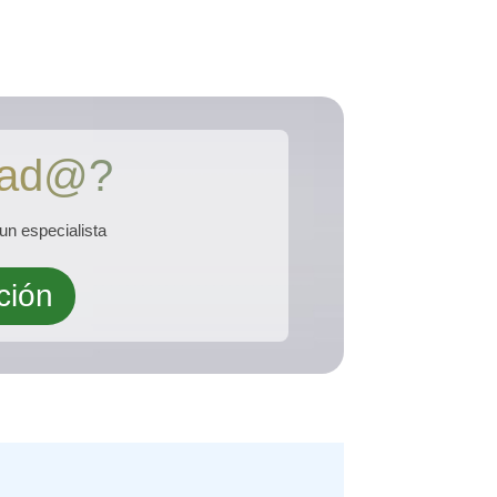
esad@?
un especialista
ción